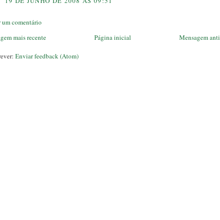
19 DE JUNHO DE 2008 ÀS 09:51
r um comentário
gem mais recente
Página inicial
Mensagem ant
rever:
Enviar feedback (Atom)