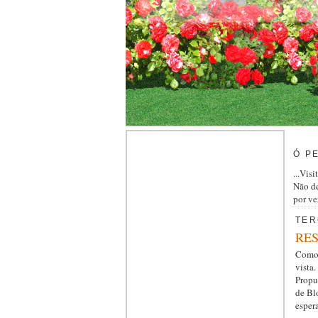
Ó P
...Vis
Não de
por ve
TER
RE
Como 
vista.
Propu
de Blo
espera