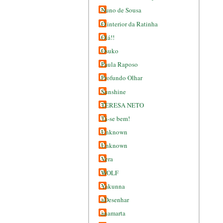
Nuno de Sousa
O interior da Ratinha
Olá!!
Osuko
Paula Raposo
Profundo Olhar
Sunshine
TERESA NETO
Tá-se bem!
Unknown
Unknown
Vera
WOLF
Yakunna
aDesenhar
anamarta