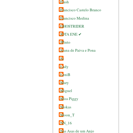
Flash
Francisco Castelo Branco
Francisco Medina
GHOSTRIDER
JOTA ENE ✔
JPinto
Joana de Paiva e Pona
Ju
Lady
LeniB
Mary
Miguel
Miss Piggy
Mokas
Moon_T
NN_16
Nas Asas de um Anjo