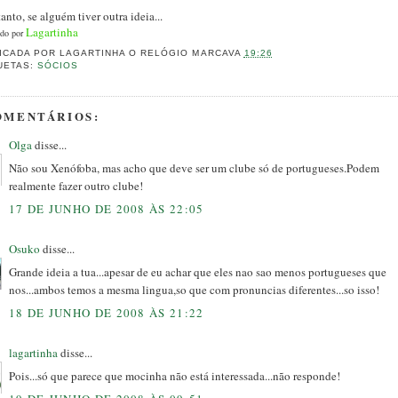
anto, se alguém tiver outra ideia...
Lagartinha
do por
ICADA POR
LAGARTINHA
O RELÓGIO MARCAVA
19:26
UETAS:
SÓCIOS
OMENTÁRIOS:
Olga
disse...
Não sou Xenófoba, mas acho que deve ser um clube só de portugueses.Podem
realmente fazer outro clube!
17 DE JUNHO DE 2008 ÀS 22:05
Osuko
disse...
Grande ideia a tua...apesar de eu achar que eles nao sao menos portugueses que
nos...ambos temos a mesma lingua,so que com pronuncias diferentes...so isso!
18 DE JUNHO DE 2008 ÀS 21:22
lagartinha
disse...
Pois...só que parece que mocinha não está interessada...não responde!