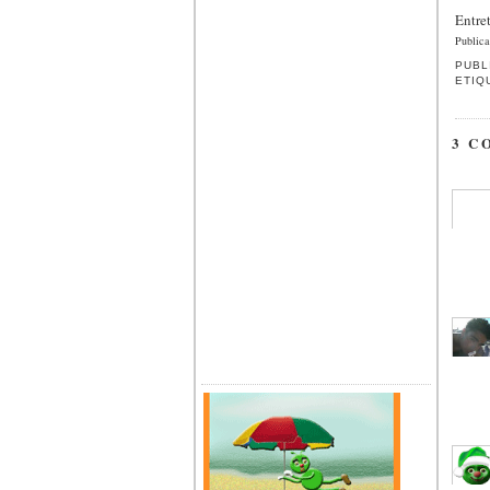
Entret
Publica
PUBL
ETIQ
3 C